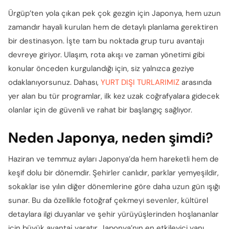
Ürgüp’ten yola çıkan pek çok gezgin için Japonya, hem uzun
zamandır hayali kurulan hem de detaylı planlama gerektiren
bir destinasyon. İşte tam bu noktada grup turu avantajı
devreye giriyor. Ulaşım, rota akışı ve zaman yönetimi gibi
konular önceden kurgulandığı için, siz yalnızca geziye
odaklanıyorsunuz. Dahası,
YURT DIŞI TURLARIMIZ
arasında
yer alan bu tür programlar, ilk kez uzak coğrafyalara gidecek
olanlar için de güvenli ve rahat bir başlangıç sağlıyor.
Neden Japonya, neden şimdi?
Haziran ve temmuz ayları Japonya’da hem hareketli hem de
keşif dolu bir dönemdir. Şehirler canlıdır, parklar yemyeşildir,
sokaklar ise yılın diğer dönemlerine göre daha uzun gün ışığı
sunar. Bu da özellikle fotoğraf çekmeyi sevenler, kültürel
detaylara ilgi duyanlar ve şehir yürüyüşlerinden hoşlananlar
için büyük avantaj yaratır. Japonya’nın en etkileyici yanı,