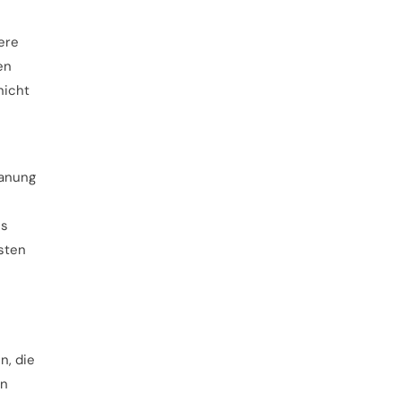
ere
en
nicht
lanung
us
rsten
n, die
in