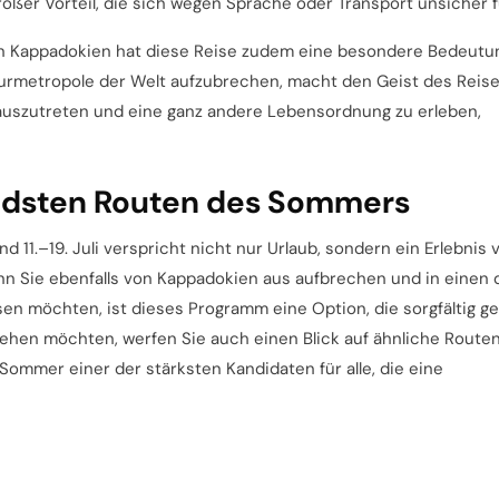
großer Vorteil, die sich wegen Sprache oder Transport unsicher f
n Kappadokien hat diese Reise zudem eine besondere Bedeutu
urmetropole der Welt aufzubrechen, macht den Geist des Reis
auszutreten und eine ganz andere Lebensordnung zu erleben,
rendsten Routen des Sommers
 11.–19. Juli verspricht nicht nur Urlaub, sondern ein Erlebnis v
nn Sie ebenfalls von Kappadokien aus aufbrechen und in einen 
en möchten, ist dieses Programm eine Option, die sorgfältig ge
sehen möchten, werfen Sie auch einen Blick auf ähnliche Route
 Sommer einer der stärksten Kandidaten für alle, die eine