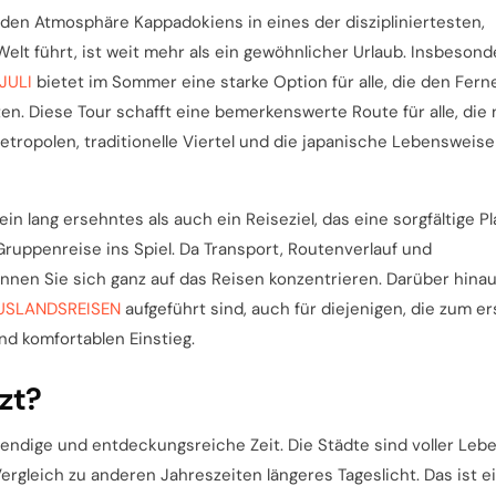
nden Atmosphäre Kappadokiens in eines der diszipliniertesten,
elt führt, ist weit mehr als ein gewöhnlicher Urlaub. Insbesond
JULI
bietet im Sommer eine starke Option für alle, die den Fern
. Diese Tour schafft eine bemerkenswerte Route für alle, die 
ropolen, traditionelle Viertel und die japanische Lebensweise
in lang ersehntes als auch ein Reiseziel, das eine sorgfältige P
Gruppenreise ins Spiel. Da Transport, Routenverlauf und
nnen Sie sich ganz auf das Reisen konzentrieren. Darüber hina
USLANDSREISEN
aufgeführt sind, auch für diejenigen, die zum e
nd komfortablen Einstieg.
zt?
bendige und entdeckungsreiche Zeit. Die Städte sind voller Lebe
Vergleich zu anderen Jahreszeiten längeres Tageslicht. Das ist e