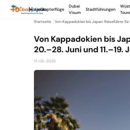
Dubai
Wüst
Helikopterflüge
Stadtführungen
Visum
Tour
Startseite
Von Kappadokien bis Japan: Reiseführer für 
Von Kappadokien bis Jap
20.–28. Juni und 11.–19. J
17-06-2026