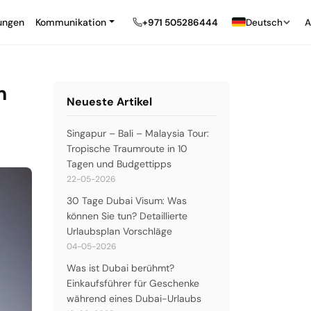
ungen
Kommunikation
+971 505286444
Deutsch
A
m
Neueste Artikel
Singapur – Bali – Malaysia Tour:
Tropische Traumroute in 10
Tagen und Budgettipps
22-05-2026
30 Tage Dubai Visum: Was
können Sie tun? Detaillierte
Urlaubsplan Vorschläge
04-05-2026
Was ist Dubai berühmt?
Einkaufsführer für Geschenke
während eines Dubai-Urlaubs