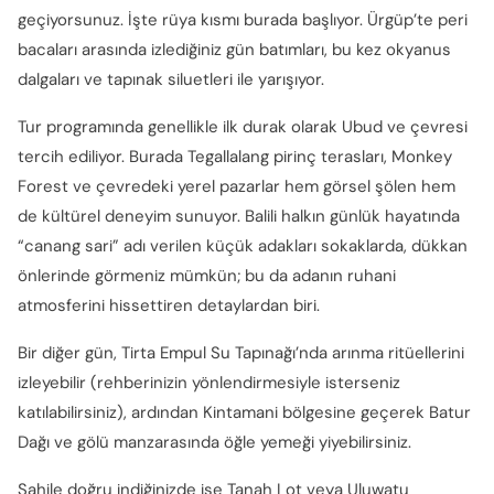
geçiyorsunuz. İşte rüya kısmı burada başlıyor. Ürgüp’te peri
bacaları arasında izlediğiniz gün batımları, bu kez okyanus
dalgaları ve tapınak siluetleri ile yarışıyor.
Tur programında genellikle ilk durak olarak Ubud ve çevresi
tercih ediliyor. Burada Tegallalang pirinç terasları, Monkey
Forest ve çevredeki yerel pazarlar hem görsel şölen hem
de kültürel deneyim sunuyor. Balili halkın günlük hayatında
“canang sari” adı verilen küçük adakları sokaklarda, dükkan
önlerinde görmeniz mümkün; bu da adanın ruhani
atmosferini hissettiren detaylardan biri.
Bir diğer gün, Tirta Empul Su Tapınağı’nda arınma ritüellerini
izleyebilir (rehberinizin yönlendirmesiyle isterseniz
katılabilirsiniz), ardından Kintamani bölgesine geçerek Batur
Dağı ve gölü manzarasında öğle yemeği yiyebilirsiniz.
Sahile doğru indiğinizde ise Tanah Lot veya Uluwatu