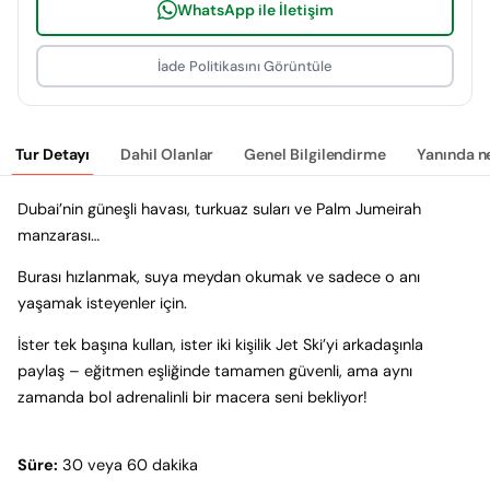
WhatsApp ile İletişim
İade Politikasını Görüntüle
Tur Detayı
Dahil Olanlar
Genel Bilgilendirme
Yanında n
Dubai’nin güneşli havası, turkuaz suları ve Palm Jumeirah
manzarası…
Burası hızlanmak, suya meydan okumak ve sadece o anı
yaşamak isteyenler için.
İster tek başına kullan, ister iki kişilik Jet Ski’yi arkadaşınla
paylaş – eğitmen eşliğinde tamamen güvenli, ama aynı
zamanda bol adrenalinli bir macera seni bekliyor!
Süre:
30 veya 60 dakika