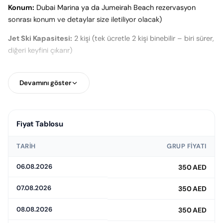
Konum:
Dubai Marina ya da Jumeirah Beach rezervasyon
sonrası konum ve detaylar size iletiliyor olacak)
Jet Ski Kapasitesi:
2 kişi (tek ücretle 2 kişi binebilir – biri sürer,
diğeri keyfini çıkarır)
Kullanım:
16 yaş üzeri sürücü olabilir, yolcu için yaş sınırı
esnektir, 5 yaş üzeri çocuğunuzla binebilirsiniz.
Devamını göster
Fiyat Tablosu
TARIH
GRUP FIYATI
06.08.2026
350 AED
07.08.2026
350 AED
08.08.2026
350 AED