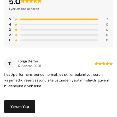
5.0
1 yorum baz alınarak
5
1
4
0
3
0
2
0
1
0
Tolga Demir
T
12 Haziran 2025
fiyat/performans bence normal. jet ski ler bakımlıydı, sorun
yaşamadık. rezervasyonu site üstünden yaptım kolaydı. güvenli
bi deneyim diyebilirim.
Yorum Yap