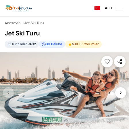
AED
Anasayfa
Jet Ski Turu
Jet Ski Turu
Tur Kodu:
7492
30 Dakika
5.00
· 1 Yorumlar