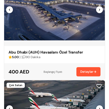
Abu Dhabi (AUH) Havaalanı Özel Transfer
5.00
90 Dakika
(2)
400 AED
Detaylar
Başlangıç Fiyatı
Çok Satan