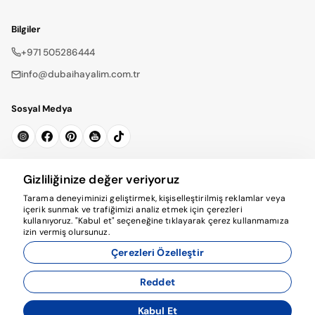
Bilgiler
+971 505286444
info@dubaihayalim.com.tr
Sosyal Medya
Bültene Kayıt Ol
Gizliliğinize değer veriyoruz
Tarama deneyiminizi geliştirmek, kişiselleştirilmiş reklamlar veya
Abone Ol
içerik sunmak ve trafiğimizi analiz etmek için çerezleri
kullanıyoruz. "Kabul et" seçeneğine tıklayarak çerez kullanmamıza
izin vermiş olursunuz.
Çerezleri Özelleştir
Reddet
© 2026 dubaihayalim.com.tr. Tüm hakları saklıdır.
Kabul Et
Acente Yönetim Sistemi