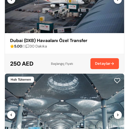
Dubai (DXB) Havaalanı Özel Transfer
5.00
30 Dakika
(1)
250 AED
Detaylar
Başlangıç Fiyatı
Hızlı Tükenen