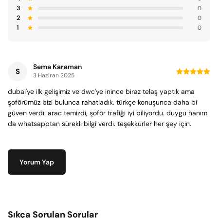
3
0
2
0
1
0
Sema Karaman
S
3 Haziran 2025
dubai'ye ilk gelişimiz ve dwc'ye inince biraz telaş yaptık ama
şoförümüz bizi bulunca rahatladık. türkçe konuşunca daha bi
güven verdı. arac temizdi, şoför trafiği iyi biliyordu. duygu hanım
da whatsapptan sürekli bilgi verdi. teşekkürler her şey için.
Yorum Yap
Sıkça Sorulan Sorular