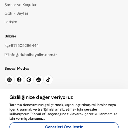
Şartlar ve Koşullar
Gizlilik Sayfası
İletişim
Bilgiler
+971 505286444
info@dubaihayalim.com.tr
Sosyal Medya
Bültene Kayıt Ol
Gizliliğinize değer veriyoruz
Tarama deneyiminizi geliştirmek, kişiselleştirilmiş reklamlar veya
Abone Ol
içerik sunmak ve trafiğimizi analiz etmek için çerezleri
kullanıyoruz. "Kabul et" seçeneğine tıklayarak çerez kullanmamıza
izin vermiş olursunuz.
Çerezleri Özelleştir