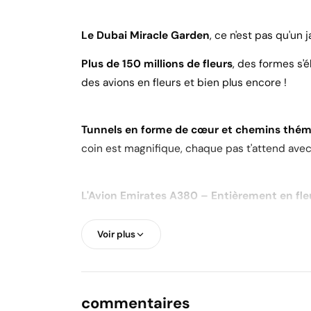
Le Dubai Miracle Garden
, ce n'est pas qu'un
Plus de 150 millions de fleurs
, des formes s'
des avions en fleurs et bien plus encore !
Tunnels en forme de cœur et chemins thém
coin est magnifique, chaque pas t'attend avec
L'Avion Emirates A380 – Entièrement en fle
est entrée dans le Livre Guinness des Records,
Voir plus
Plaisir en plein air :
Une atmosphère parfaite p
une escapade romantique.
commentaires