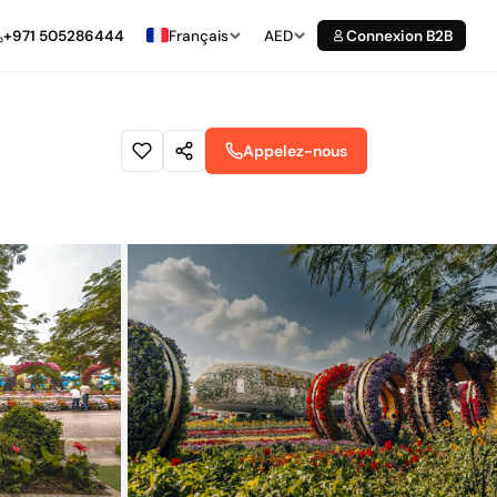
+971 505286444
Français
AED
Connexion B2B
Appelez-nous