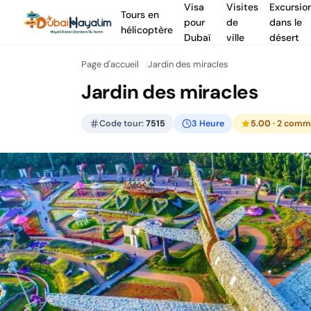
Visa
Visites
Excursio
Tours en
pour
de
dans le
hélicoptère
Dubaï
ville
désert
Page d'accueil
Jardin des miracles
Jardin des miracles
Code tour:
7515
3 Heure
5.00
· 2 comm