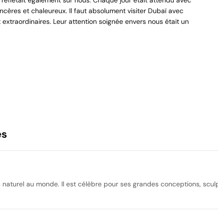
e reflétait également sur nous. Chaque jour était attendu avec
ncères et chaleureux. Il faut absolument visiter Dubaï avec
extraordinaires. Leur attention soignée envers nous était un
es
s naturel au monde. Il est célèbre pour ses grandes conceptions, sculp