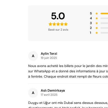
5.0
5
4
3
2
Basé sur 2 avis
1
Aylin Terzi
A
19 juin 2025
Nous avons acheté les billets pour le jardin des 
sur WhatsApp et a donné des informations à jour sur
à l'entrée. Chaque endroit était rempli de fleurs co
Aslı Demirkaya
A
17 avril 2025
Duygu et Uğur ont mis Dubaï sens dessus dessous, n