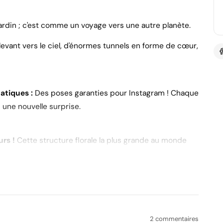
 jardin ; c'est comme un voyage vers une autre planète.
élevant vers le ciel, d'énormes tunnels en forme de cœur,
atiques :
Des poses garanties pour Instagram ! Chaque
 une nouvelle surprise.
urs !
Cette structure florale la plus grande au monde
 c'est à voir absolument !
our passer du temps en famille, entre amis ou pour
2 commentaires