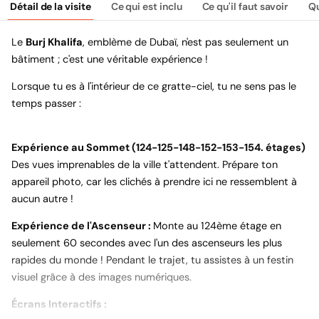
Détail de la visite
Ce qui est inclu
Ce qu'il faut savoir
Qu
Le
Burj Khalifa
, emblème de Dubaï, n'est pas seulement un
bâtiment ; c'est une véritable expérience !
Lorsque tu es à l'intérieur de ce gratte-ciel, tu ne sens pas le
temps passer :
Expérience au Sommet (124-125-148-152-153-154. étages)
Des vues imprenables de la ville t'attendent. Prépare ton
appareil photo, car les clichés à prendre ici ne ressemblent à
aucun autre !
Expérience de l'Ascenseur :
Monte au 124ème étage en
seulement 60 secondes avec l'un des ascenseurs les plus
rapides du monde ! Pendant le trajet, tu assistes à un festin
visuel grâce à des images numériques.
Écrans Interactifs :