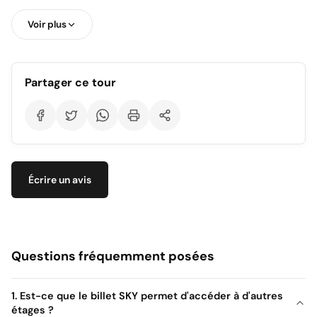
Découvre comment le Burj Khalifa a été construit, les détails
Voir plus
de cet exploit d'ingénierie et des informations historiques sur
des écrans interactifs !
Partager ce tour
Écrire un avis
Questions fréquemment posées
1. Est-ce que le billet SKY permet d'accéder à d'autres
étages ?