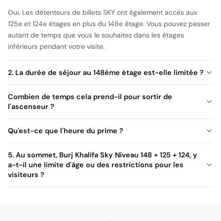
Oui. Les détenteurs de billets SKY ont également accès aux
125e et 124e étages en plus du 148e étage. Vous pouvez passer
autant de temps que vous le souhaitez dans les étages
inférieurs pendant votre visite.
2. La durée de séjour au 148ème étage est-elle limitée ?
Combien de temps cela prend-il pour sortir de
l'ascenseur ?
Les ascenseurs du Burj Khalifa sont parmi les plus rapides du
Qu'est-ce que l'heure du prime ?
monde et le temps d'ascension au 148ème étage dure environ
1
minute
et sont rapides et confortables.
5. Au sommet, Burj Khalifa Sky Niveau 148 + 125 + 124, y
a-t-il une limite d'âge ou des restrictions pour les
visiteurs ?
Il n'y a pas de limite d'âge spécifique pour les visiteurs au Burj
Khalifa, mais les enfants doivent être accompagnés d'un adulte.
Pour la sécurité de tous les invités, il peut y avoir des