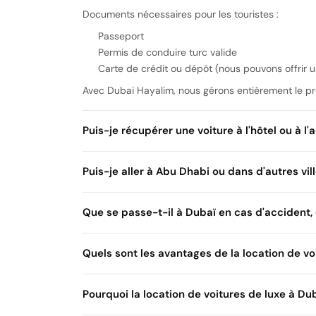
Documents nécessaires pour les touristes :
Passeport
Permis de conduire turc valide
Carte de crédit ou dépôt (nous pouvons offrir un
Avec Dubai Hayalim, nous gérons entièrement le pr
Puis-je récupérer une voiture à l'hôtel ou à l'
Puis-je aller à Abu Dhabi ou dans d'autres vill
Livraison à l'aéroport
Livraison à l'hôtel
Que se passe-t-il à Dubaï en cas d'accident,
Nous proposons un service de livraison VIP à l'
émirats
Quels sont les avantages de la location de v
Petits dommages :
L'assurance couvre
Flotte de véhicules la plus récente
Radar, amendes de circulation, etc. :
À la char
Pourquoi la location de voitures de luxe à Dub
Livraison et retour à domicile
Gros accidents :
Les procédures s'effectuent s
Véhicule entièrement assuré