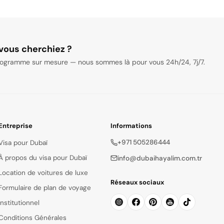
ociaux
vous cherchiez ?
isons, font de la location de voitures de luxe une expérience ici.
ogramme sur mesure — nous sommes là pour vous 24h/24, 7j/7.
Entreprise
Informations
+971 505286444
Visa pour Dubaï
À propos du visa pour Dubaï
info@dubaihayalim.com.tr
Location de voitures de luxe
Réseaux sociaux
Formulaire de plan de voyage
Institutionnel
Conditions Générales