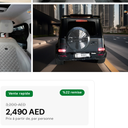
%22 remise
Vente rapide
3,200 AED
2,490 AED
Prix à partir de, par personne