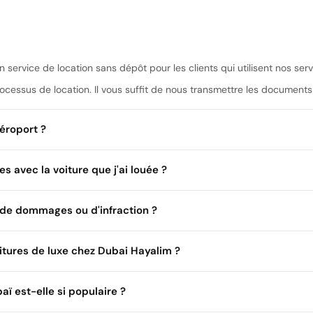
 service de location sans dépôt pour les clients qui utilisent nos serv
ocessus de location. Il vous suffit de nous transmettre les document
aéroport ?
es avec la voiture que j'ai louée ?
véhicules sont adaptés à u
 de dommages ou d'infraction ?
emplacement de votre choix. La livraison et le retour sont entièrement
oitures de luxe chez Dubai Hayalim ?
ge du locataire
aï est-elle si populaire ?
elon la police d'assurance