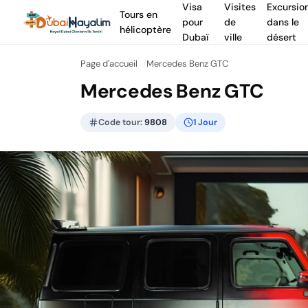
Visa
Visites
Excursio
Tours en
pour
de
dans le
hélicoptère
Dubaï
ville
désert
Page d'accueil
Mercedes Benz GTC
Mercedes Benz GTC
Code tour:
9808
1 Jour