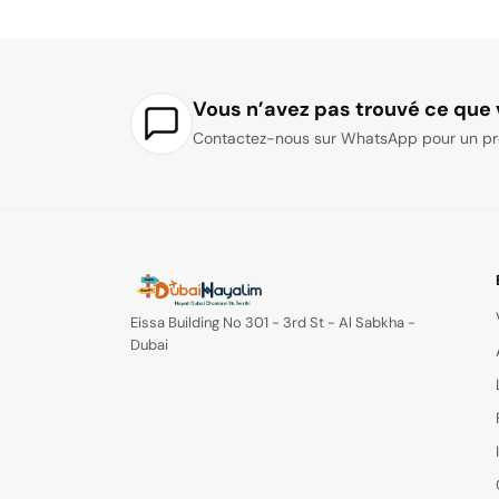
Les larges routes de Dubaï
Soutien 24/7 via WhatsApp
Système de circulation moderne
Équipe opérationnelle en turc
Culture de la vie luxueuse
Garantie du meilleur prix
Tendances de la photographie et des médias s
Pas de frais cachés supplémentaires
Vous n’avez pas trouvé ce que 
Des prix de location abordables, entre autres ra
Contactez-nous sur WhatsApp pour un pr
Eissa Building No 301 - 3rd St - Al Sabkha -
Dubai