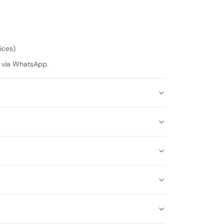
ices)
s via WhatsApp.
ne utilisation inter-
 adaptés à vos préférences.