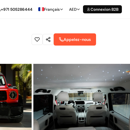
+971 505286444
Français
AED
Connexion B2B
Appelez-nous