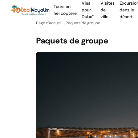
Visa
Visites
Excursio
Tours en
pour
de
dans le
hélicoptère
Dubaï
ville
désert
Page d'accueil
Paquets de groupe
Paquets de groupe