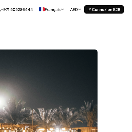
+971 505286444
Français
AED
Connexion B2B