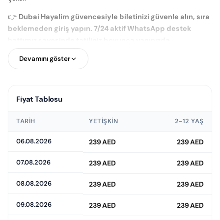
👉
Dubai Hayalim güvencesiyle biletinizi güvenle alın, sıra
beklemeden giriş yapın. 7/24 aktif WhatsApp destek
hattımız sayesinde tatiliniz boyunca yanınızda
olduğumuzu unutmayın.
Devamını göster
Fiyat Tablosu
TARIH
YETIŞKIN
2-12 YAŞ
06.08.2026
239 AED
239 AED
07.08.2026
239 AED
239 AED
08.08.2026
239 AED
239 AED
09.08.2026
239 AED
239 AED