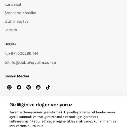
Kurumsal
Şartlar ve Koşullar
Gizlilik Sayfası
İletişim
Bilgiler
+971 505286444
info@dubaihayalim.com.tr
Sosyal Medya
Bültene Kayıt Ol
Gizliliğinize değer veriyoruz
Tarama deneyiminizi geliştirmek, kişiselleştirilmiş reklamlar veya
Abone Ol
içerik sunmak ve trafiğimizi analiz etmek için çerezleri
kullanıyoruz. "Kabul et" seçeneğine tıklayarak çerez kullanmamıza
izin vermiş olursunuz.