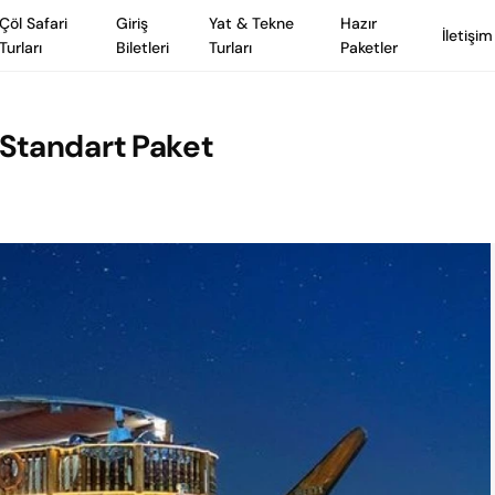
Çöl Safari
Giriş
Yat & Tekne
Hazır
İletişim
Turları
Biletleri
Turları
Paketler
Standart Paket