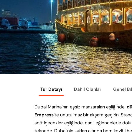
Tur Detayı
Dahil Olanlar
Genel Bi
Dubai Marina’nın eşsiz manzaraları eşliğinde,
dü
Empress
’te unutulmaz bir akşam geçirin. Stan
soft içecekler eşliğinde, canlı eğlencelerle dol
teknede, Dubai’nin ışıkları altında hem keyifli he