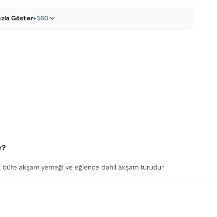
zla Göster
+360
r?
ık büfe akşam yemeği ve eğlence dahil akşam turudur.