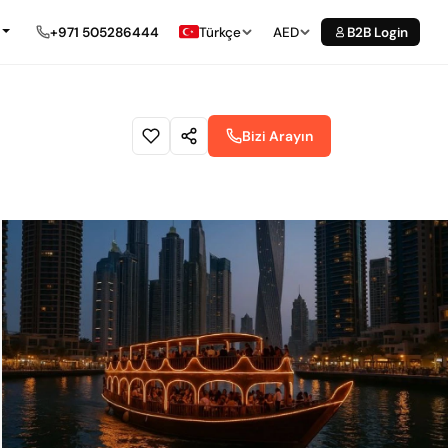
+971 505286444
Türkçe
AED
B2B Login
Bizi Arayın