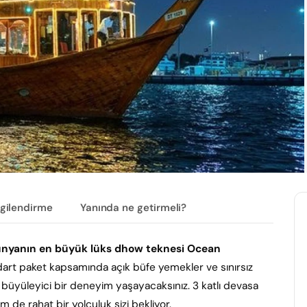
lgilendirme
Yanında ne getirmeli?
nyanın en büyük lüks dhow teknesi Ocean
dart paket kapsamında açık büfe yemekler ve sınırsız
u büyüleyici bir deneyim yaşayacaksınız. 3 katlı devasa
m de rahat bir yolculuk sizi bekliyor.