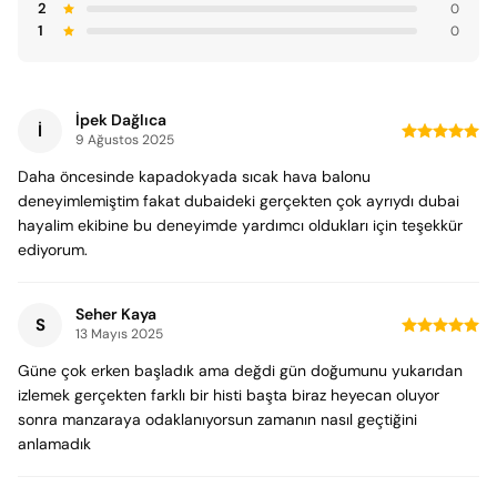
2
0
1
0
İpek Dağlıca
İ
9 Ağustos 2025
Daha öncesinde kapadokyada sıcak hava balonu
deneyimlemiştim fakat dubaideki gerçekten çok ayrıydı dubai
hayalim ekibine bu deneyimde yardımcı oldukları için teşekkür
ediyorum.
Seher Kaya
S
13 Mayıs 2025
Güne çok erken başladık ama değdi gün doğumunu yukarıdan
izlemek gerçekten farklı bir histi başta biraz heyecan oluyor
sonra manzaraya odaklanıyorsun zamanın nasıl geçtiğini
anlamadık