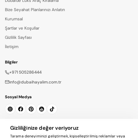
Dubai'de Lüks Araç Kiralama
Bize Seyahat Planlarınızı Anlatın
Kurumsal
Şartlar ve Koşullar
Gizlilik Sayfası
İletişim
Bilgiler
+971 505286444
info@dubaihayalim.com.tr
Sosyal Medya
Bültene Kayıt Ol
Gizliliğinize değer veriyoruz
Tarama deneyiminizi geliştirmek, kişiselleştirilmiş reklamlar veya