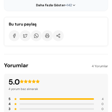
Daha Fazla Göster
+142
Bu turu paylaş
Yorumlar
4 Yorumlar
5.0
4 yorum baz alınarak
5
4
4
0
3
0