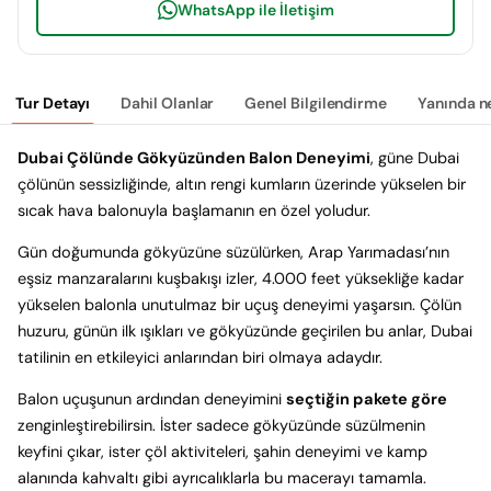
WhatsApp ile İletişim
Tur Detayı
Dahil Olanlar
Genel Bilgilendirme
Yanında n
Dubai Çölünde Gökyüzünden Balon Deneyimi
, güne Dubai
çölünün sessizliğinde, altın rengi kumların üzerinde yükselen bir
sıcak hava balonuyla başlamanın en özel yoludur.
Gün doğumunda gökyüzüne süzülürken, Arap Yarımadası’nın
eşsiz manzaralarını kuşbakışı izler, 4.000 feet yüksekliğe kadar
yükselen balonla unutulmaz bir uçuş deneyimi yaşarsın. Çölün
huzuru, günün ilk ışıkları ve gökyüzünde geçirilen bu anlar, Dubai
tatilinin en etkileyici anlarından biri olmaya adaydır.
Balon uçuşunun ardından deneyimini
seçtiğin pakete göre
zenginleştirebilirsin. İster sadece gökyüzünde süzülmenin
keyfini çıkar, ister çöl aktiviteleri, şahin deneyimi ve kamp
alanında kahvaltı gibi ayrıcalıklarla bu macerayı tamamla.