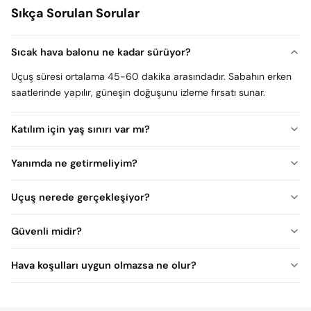
Sıkça Sorulan Sorular
Sıcak hava balonu ne kadar sürüyor?
Uçuş süresi ortalama 45-60 dakika arasındadır. Sabahın erken
saatlerinde yapılır, güneşin doğuşunu izleme fırsatı sunar.
Katılım için yaş sınırı var mı?
Genellikle 5 yaşından küçük çocuklar ve 120 kg üzeri misafirler
Yanımda ne getirmeliyim?
için uygun değildir Sağlık problemi olan kişilerinde katılmadan
önce doktorlarına danışmaları önerilir.
Sabah erken saatlerde hava serin olacağı için ince bir ceket
Uçuş nerede gerçekleşiyor?
rahat ve hafif kıyafetler, spor ayakkabı, güneş gözlüğü ve şapka
öneriyoruz.
Balon uçuşları Dubai'nin çöl bölgesinde yapılır. Gökyüzünden kızıl
Güvenli midir?
kumların inanılmaz manzarası göreceksiniz ve güneşin doğuşuna
eşlik edeceksiniz.
Evet, sıcak hava balonu deneyimi tamamen güvenlidir. Lisanlı
Hava koşulları uygun olmazsa ne olur?
pşlotlar tarafından yönetilir ve uluslararası güvenlik
standartlarına uygun şekilde yapılır.
tarih değişikliği veya
ücret iadesi