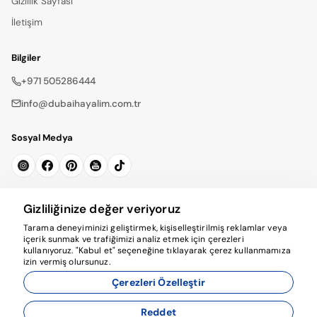
Gizlilik Sayfası
İletişim
Bilgiler
+971 505286444
info@dubaihayalim.com.tr
Sosyal Medya
Bültene Kayıt Ol
Gizliliğinize değer veriyoruz
Tarama deneyiminizi geliştirmek, kişiselleştirilmiş reklamlar veya
Abone Ol
içerik sunmak ve trafiğimizi analiz etmek için çerezleri
kullanıyoruz. "Kabul et" seçeneğine tıklayarak çerez kullanmamıza
izin vermiş olursunuz.
Çerezleri Özelleştir
Reddet