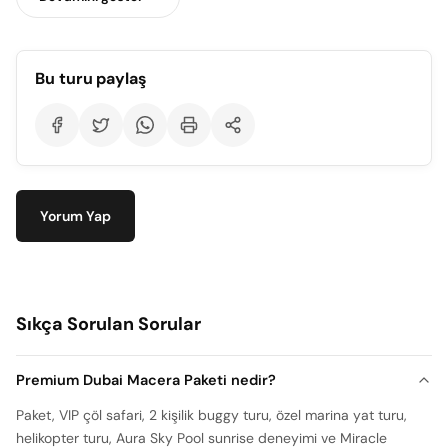
Bu turu paylaş
Özel Marina Yat Turu – 2 Saat
Sadece size özel lüks yat
Dubai Marina, Atlantis ve Burj Al Arab manzarası
Müzik, su ikramı ve özel zaman
Yorum Yap
Profesyonel kaptan ve ekip eşliğinde konforlu tur
Helikopter Turu
Sıkça Sorulan Sorular
Palm Jumeirah, Burj Khalifa ve Downtown Dubai’yi
gökyüzünden keşfetme
Premium Dubai Macera Paketi nedir?
Paylaşımlı tur, profesyonel pilot eşliğinde güvenli uçuş
Paket, VIP çöl safari, 2 kişilik buggy turu, özel marina yat turu,
Muhteşem fotoğraf ve video fırsatları
helikopter turu, Aura Sky Pool sunrise deneyimi ve Miracle