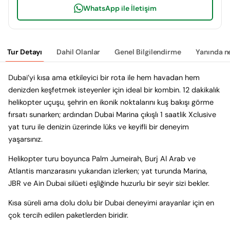
WhatsApp ile İletişim
Tur Detayı
Dahil Olanlar
Genel Bilgilendirme
Yanında n
Dubai’yi kısa ama etkileyici bir rota ile hem havadan hem
denizden keşfetmek isteyenler için ideal bir kombin. 12 dakikalık
helikopter uçuşu, şehrin en ikonik noktalarını kuş bakışı görme
fırsatı sunarken; ardından Dubai Marina çıkışlı 1 saatlik Xclusive
yat turu ile denizin üzerinde lüks ve keyifli bir deneyim
yaşarsınız.
Helikopter turu boyunca Palm Jumeirah, Burj Al Arab ve
Atlantis manzarasını yukarıdan izlerken; yat turunda Marina,
JBR ve Ain Dubai silüeti eşliğinde huzurlu bir seyir sizi bekler.
Kısa süreli ama dolu dolu bir Dubai deneyimi arayanlar için en
çok tercih edilen paketlerden biridir.