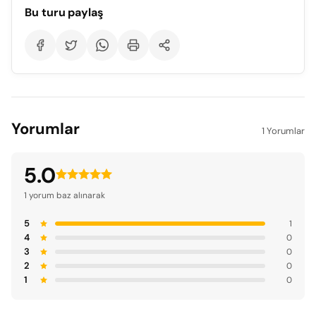
Bu turu paylaş
Yorumlar
1 Yorumlar
5.0
1 yorum baz alınarak
5
1
4
0
3
0
2
0
1
0