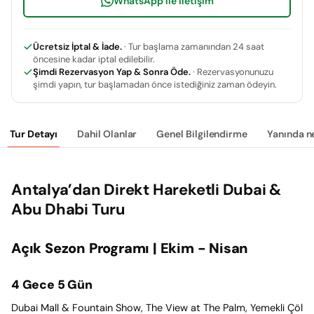
WhatsApp ile İletişim
Ücretsiz İptal & İade.
· Tur başlama zamanından 24 saat
öncesine kadar iptal edilebilir.
Şimdi Rezervasyon Yap & Sonra Öde.
· Rezervasyonunuzu
şimdi yapın, tur başlamadan önce istediğiniz zaman ödeyin.
Tur Detayı
Dahil Olanlar
Genel Bilgilendirme
Yanında n
Antalya’dan Direkt Hareketli Dubai &
Abu Dhabi Turu
Açık Sezon Programı | Ekim - Nisan
4 Gece 5 Gün
Dubai Mall & Fountain Show, The View at The Palm, Yemekli Çöl