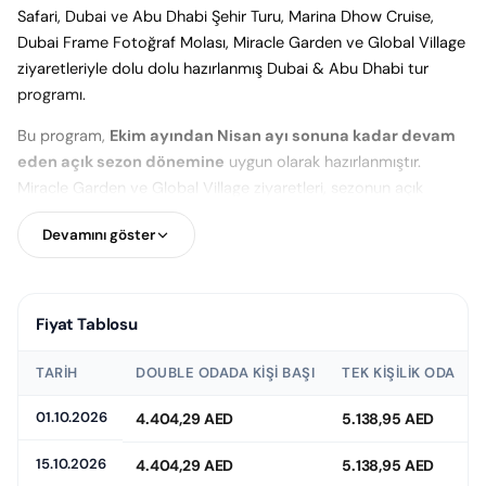
Safari, Dubai ve Abu Dhabi Şehir Turu, Marina Dhow Cruise,
Dubai Frame Fotoğraf Molası, Miracle Garden ve Global Village
ziyaretleriyle dolu dolu hazırlanmış Dubai & Abu Dhabi tur
programı.
Bu program,
Ekim ayından Nisan ayı sonuna kadar devam
eden açık sezon dönemine
uygun olarak hazırlanmıştır.
Miracle Garden ve Global Village ziyaretleri, sezonun açık
olduğu tarihlerde programa dahil edilir.
Devamını göster
1. Gün | Antalya - Dubai
Fiyat Tablosu
Varış, Panoramik Dubai Keşfi, Al Seef, Souk
TARIH
DOUBLE ODADA KIŞI BAŞI
TEK KIŞILIK ODA
Madinat Jumeirah, Dubai Mall & Fountain Show
01.10.2026
4.404,29 AED
5.138,95 AED
Antalya Havalimanı Dış Hatlar Terminali’nde buluşmamızın
ardından check-in, bagaj teslimi ve pasaport işlemlerimizi
15.10.2026
4.404,29 AED
5.138,95 AED
tamamlayarak Dubai uçuşumuzu gerçekleştiriyoruz.