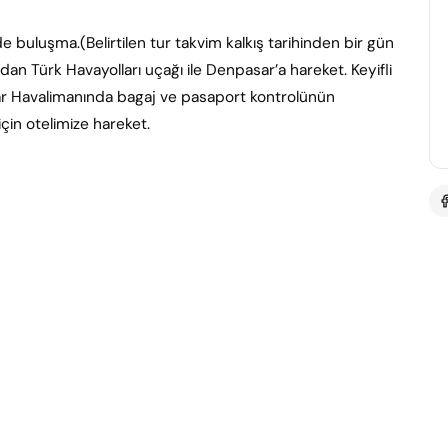
e buluşma.(Belirtilen tur takvim kalkış tarihinden bir gün
dan Türk Havayolları uçağı ile Denpasar’a hareket. Keyifli
r Havalimanında bagaj ve pasaport kontrolünün
in otelimize hareket.
nüzde, adanın en büyüleyici bölgelerinden biri olan
lu ve keyifli bir başlangıç yapacağız. 1:00–3:00 PM –
nin güneyinde yer alan ünlü
Padang Padang Beach’e
ve kayalıkların arasından inilen büyüleyici sahiliyle burası