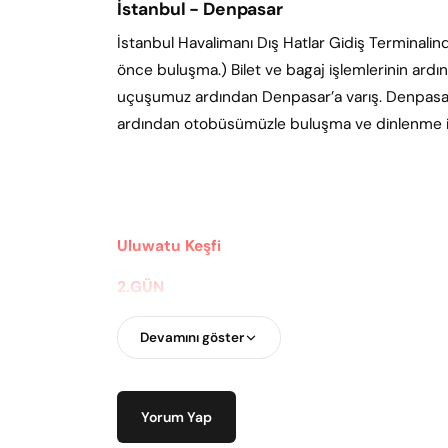
İstanbul - Denpasar
İstanbul Havalimanı Dış Hatlar Gidiş Terminalind
önce buluşma.) Bilet ve bagaj işlemlerinin ardın
uçuşumuz ardından Denpasar’a varış. Denpasa
ardından otobüsümüzle buluşma ve dinlenme iç
Uluwatu Keşfi
2.GÜN
Sabah kahvaltısı sonrası Bali’deki ilk tam günü
Devamını göster
Uluwatu’yu keşfe çıkıyoruz.
Güne yavaş, huzur
Padang Padang
Plajı Sonrasında rotamızı Bali’
Yorum Yap
çeviriyoruz. Beyaz kumları, turkuaz rengi denizi 