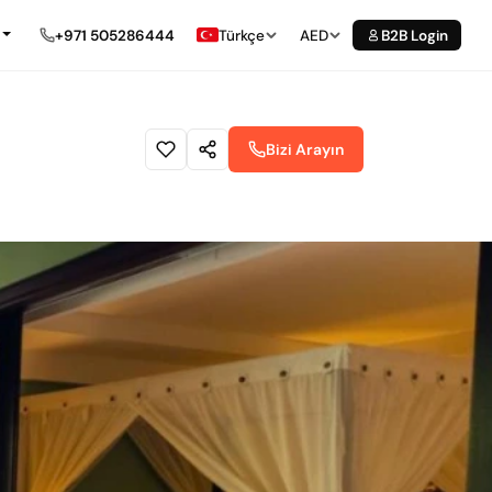
+971 505286444
Türkçe
AED
B2B Login
Bizi Arayın