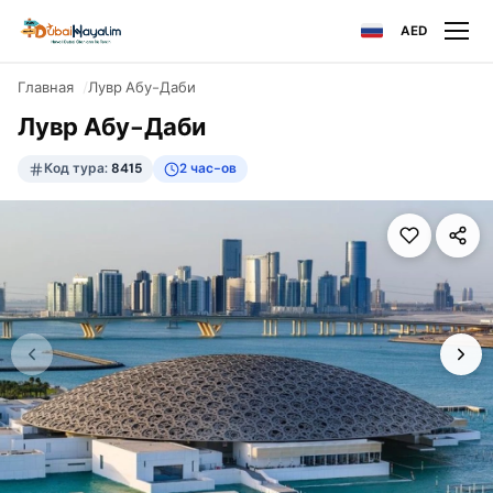
AED
Главная
Лувр Абу-Даби
Лувр Абу-Даби
Код тура:
8415
2 час-ов