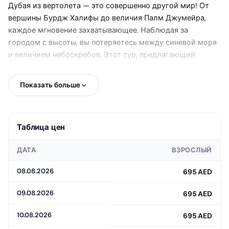
Дубая из вертолета — это совершенно другой мир! От
вершины Бурдж Халифы до величия Палм Джумейра,
каждое мгновение захватывающее. Наблюдая за
городом с высоты, вы потеряетесь между синевой моря
и величием небоскребов. Этот тур, предлагающий
красоту с каждой стороны, является отличной
возможностью для того, чтобы узнать Дубай
Показать больше
собственными глазами!
Что предлагает вам этот уникальный опыт?
Таблица цен
Посмотреть на знаковые здания и роскошную жизнь
ДАТА
ВЗРОСЛЫЙ
Дубая из вертолета — это совершенно другой мир! От
вершины Бурдж Халифы до величия Палм Джумейра,
08.08.2026
695 AED
каждое мгновение захватывающее. Наблюдая за
городом с высоты, вы потеряетесь между синевой моря
09.08.2026
695 AED
и величием небоскребов. Этот тур, предлагающий
10.08.2026
695 AED
красоту с каждой стороны, является отличной
возможностью для того, чтобы узнать Дубай