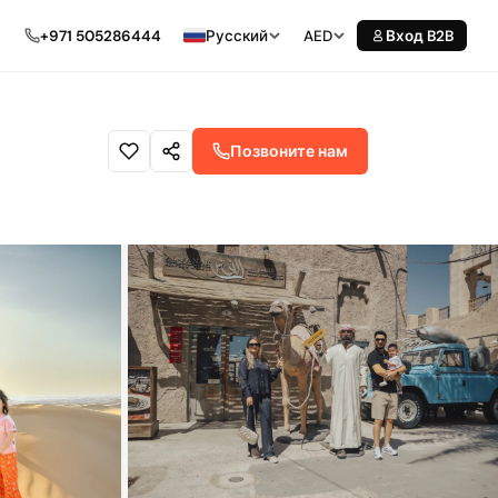
+971 505286444
Русский
AED
Вход B2B
Позвоните нам