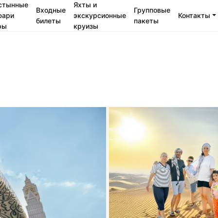
стынные
Яхты и
Входные
Групповые
фари
экскурсионные
Контакты
билеты
пакеты
ры
круизы