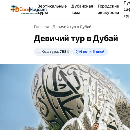
Пу
Вертикальные
Дубайская
Городские
са
туры
виза
экскурсии
ту
Главная
Девичий тур в Дубай
Девичий тур в Дубай
Код тура:
7584
4 ночи 5 дней