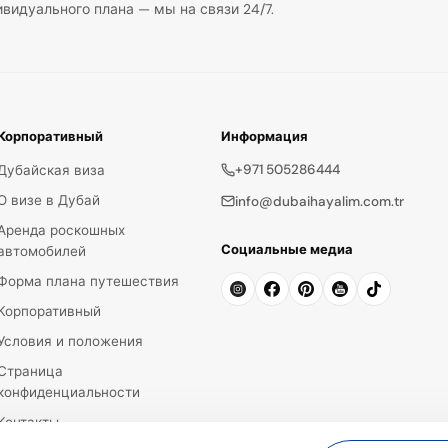
видуального плана — мы на связи 24/7.
Корпоративный
Информация
+971 505286444
Дубайская виза
О визе в Дубай
info@dubaihayalim.com.tr
Аренда роскошных
Социальные медиа
автомобилей
Форма плана путешествия
Корпоративный
Условия и положения
Страница
конфиденциальности
Контакты