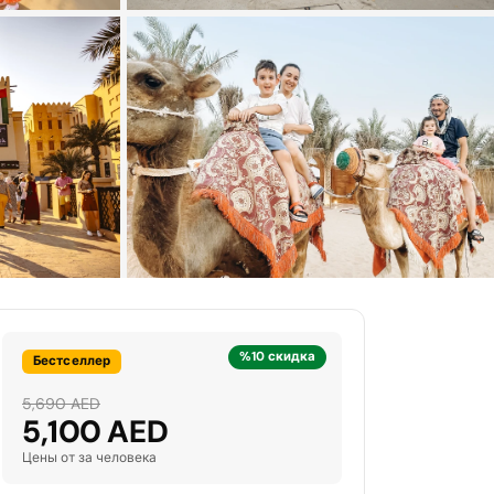
+12 фото
%10 скидка
Бестселлер
5,690 AED
5,100 AED
Цены от за человека