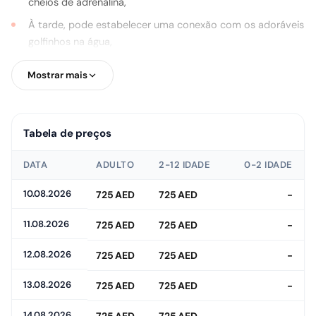
cheios de adrenalina,
À tarde, pode estabelecer uma conexão com os adoráveis
golfinhos na água,
No dia seguinte, você pode aproveitar o parque
Mostrar mais
novamente!
Além disso, ao longo do dia, você terá acesso a uma praia
exclusiva, piscina de ondas gigante, chuveiros, toalhas,
Tabela de preços
armários com chave e serviços de bebidas incluídos!
DATA
ADULTO
2-12 IDADE
0-2 IDADE
10.08.2026
725 AED
725 AED
-
11.08.2026
725 AED
725 AED
-
12.08.2026
725 AED
725 AED
-
13.08.2026
725 AED
725 AED
-
14.08.2026