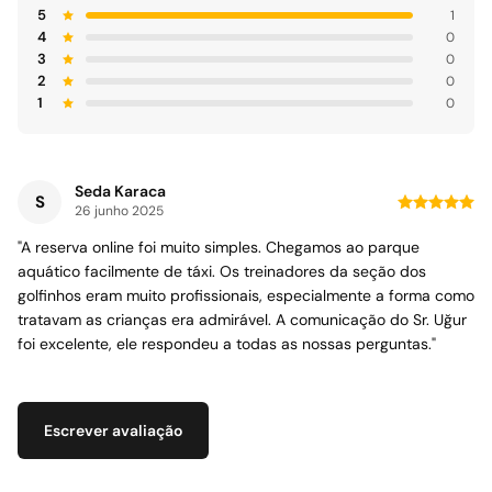
5
1
4
0
3
0
2
0
1
0
Seda Karaca
S
26 junho 2025
"A reserva online foi muito simples. Chegamos ao parque
aquático facilmente de táxi. Os treinadores da seção dos
golfinhos eram muito profissionais, especialmente a forma como
tratavam as crianças era admirável. A comunicação do Sr. Uğur
foi excelente, ele respondeu a todas as nossas perguntas."
Escrever avaliação