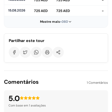
725 AED
725 AED
-
15.08.2026
725 AED
725 AED
-
Mostre mais
+360
Partilhar este tour
Comentários
1 Comentários
5.0
Com base em 1 avaliações