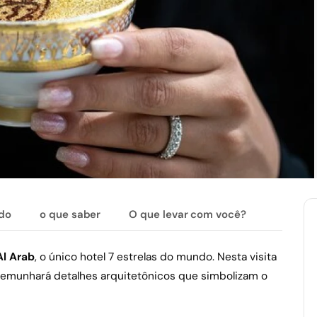
ído
o que saber
O que levar com você?
Al Arab
, o único hotel 7 estrelas do mundo. Nesta visita
temunhará detalhes arquitetônicos que simbolizam o