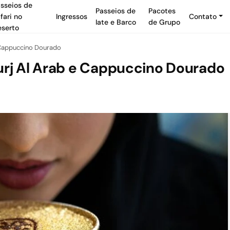
sseios de
Passeios de
Pacotes
fari no
Ingressos
Contato
Iate e Barco
de Grupo
serto
e Cappuccino Dourado
urj Al Arab e Cappuccino Dourado