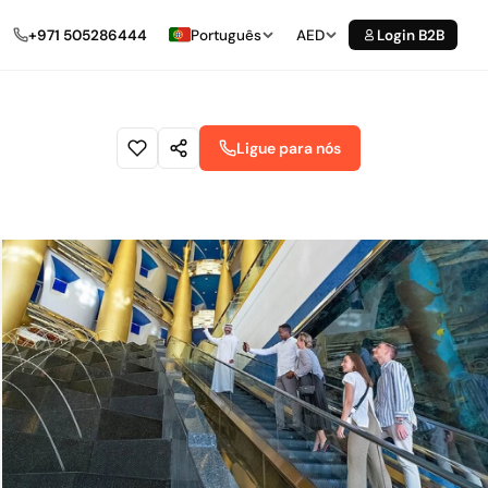
+971 505286444
Português
AED
Login B2B
Ligue para nós