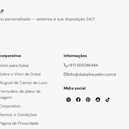
a?
o personalizado — estamos à sua disposição 24/7.
corporativo
Informações
+971 505286444
Visto para Dubai
Sobre o Visto de Dubai
info@dubaihayalim.com.tr
Aluguel de Carros de Luxo
Mídia social
Formulário de plano de
viagem
Corporativo
Termos e Condições
Página de Privacidade