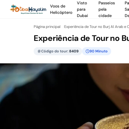
Visto
Passeios
Pa
Voos de
para
pela
Sa
Helicóptero
Dubai
cidade
De
Página principal
Experiência de Tour no Burj Al Arab 
Experiência de Tour no B
Código do tour:
8409
90 Minuto