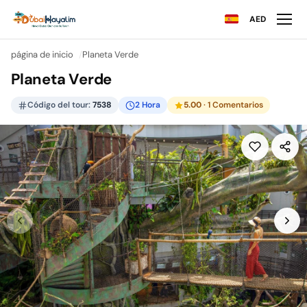
AED
página de inicio
Planeta Verde
Planeta Verde
Código del tour:
7538
2 Hora
5.00
· 1 Comentarios