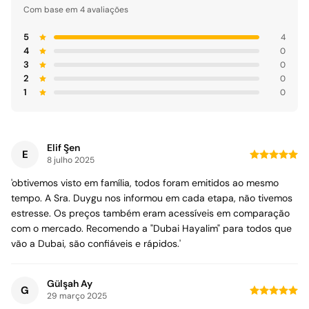
Com base em 4 avaliações
5
4
4
0
3
0
2
0
1
0
Elif Şen
E
8 julho 2025
'obtivemos visto em família, todos foram emitidos ao mesmo
tempo. A Sra. Duygu nos informou em cada etapa, não tivemos
estresse. Os preços também eram acessíveis em comparação
com o mercado. Recomendo a "Dubai Hayalim" para todos que
vão a Dubai, são confiáveis e rápidos.'
Gülşah Ay
G
29 março 2025