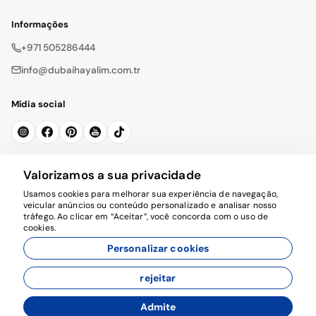
Informações
+971 505286444
info@dubaihayalim.com.tr
Mídia social
Subscrever a Newsletter
Valorizamos a sua privacidade
Usamos cookies para melhorar sua experiência de navegação,
Se inscrever
veicular anúncios ou conteúdo personalizado e analisar nosso
tráfego. Ao clicar em “Aceitar”, você concorda com o uso de
cookies.
Personalizar cookies
rejeitar
© 2026 dubaihayalim.com.tr. Todos os direitos reservados.
Admite
Desenvolvido por