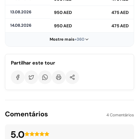
Suporte e Consultoria 24/7:
Oferecemos suporte
contínuo durante todo o processo, desde o planejamento
13.08.2026
950 AED
475 AED
da sua viagem até o seu retorno, atendendo rapidamente
a mudanças repentinas e solicitações adicionais.
14.08.2026
950 AED
475 AED
Mostre mais
+360
Partilhar este tour
Comentários
4 Comentários
5.0