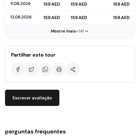
11.08.2026
159 AED
159 AED
159 AED
Explore soluções de proteção ambiental voltadas para o
futuro e inspire-se com ideias inovadoras desenvolvidas para
12.08.2026
159 AED
159 AED
159 AED
uma vida sustentável nesta área de exposição especial.
Mostre mais
+141
Mundo do Futuro para Crianças
Partilhar este tour
Com áreas de jogos e aprendizado projetadas especialmente
para crianças, os pequenos aprendem enquanto se divertem;
proporcionando uma experiência de visita agradável e
educativa para as famílias.
Escrever avaliação
Arquitetura Impressionante e Icônica
Com caligrafia árabe adornando sua estrutura em forma de
círculo, este edifício extraordinário se destaca não apenas
perguntas frequentes
pelo seu conteúdo, mas também pela sua arquitetura externa