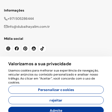
Informações
+971 505286444
info@dubaihayalim.com.tr
Mídia social
Subscrever a Newsletter
Valorizamos a sua privacidade
Usamos cookies para melhorar sua experiência de navegação,
Se inscrever
veicular anúncios ou conteúdo personalizado e analisar nosso
tráfego. Ao clicar em “Aceitar”, você concorda com o uso de
cookies.
Personalizar cookies
rejeitar
© 2026 dubaihayalim.com.tr. Todos os direitos reservados.
Admite
Desenvolvido por