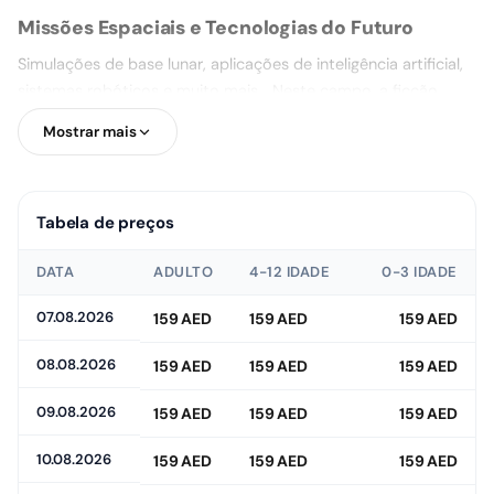
Missões Espaciais e Tecnologias do Futuro
Simulações de base lunar, aplicações de inteligência artificial,
sistemas robóticos e muito mais... Neste campo, a ficção
científica se torna realidade, e os visitantes têm a
Mostrar mais
oportunidade de vivenciar as tecnologias do futuro em
primeira mão.
Tabela de preços
Área da Mente, Emoções e Corpo
DATA
ADULTO
4-12 IDADE
0-3 IDADE
Prepare-se para uma descoberta única do seu mundo interior.
07.08.2026
159 AED
159 AED
159 AED
Conheça de perto as abordagens futuristas de saúde mental
com áreas de relaxamento mental e tecnologias de
08.08.2026
159 AED
159 AED
159 AED
consciência pessoal.
09.08.2026
159 AED
159 AED
159 AED
10.08.2026
159 AED
159 AED
159 AED
Galeria da Natureza e Sustentabilidade