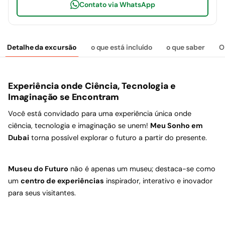
Contato via WhatsApp
Detalhe da excursão
o que está incluído
o que saber
O
Experiência onde Ciência, Tecnologia e
Imaginação se Encontram
Você está convidado para uma experiência única onde
ciência, tecnologia e imaginação se unem!
Meu Sonho em
Dubai
torna possível explorar o futuro a partir do presente.
Museu do Futuro
não é apenas um museu; destaca-se como
um
centro de experiências
inspirador, interativo e inovador
para seus visitantes.