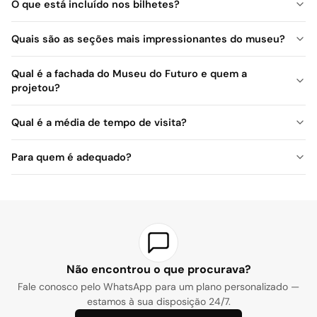
O que está incluído nos bilhetes?
Quais são as seções mais impressionantes do museu?
Qual é a fachada do Museu do Futuro e quem a
projetou?
A fachada do museu é projetada em forma de um anel oco e
Qual é a média de tempo de visita?
está coberta com caligrafia árabe. Essas inscrições contêm as
palavras do governante de Dubai, Sheikh Mohammed bin
Recomenda-se reservar cerca de 2 a 3 horas. É possível passar
Para quem é adequado?
Rashid Al Maktoum, sobre o futuro. O design foi criado pela
mais tempo dentro com as experiências interativas e exibições.
famosa firma de arquitetura Killa Design. A forma oval do
edifício representa 'a humanidade', as inscrições representam 'o
conhecimento e a sabedoria', e o espaço vazio no meio
representa 'o futuro ainda não descoberto'.
Não encontrou o que procurava?
Fale conosco pelo WhatsApp para um plano personalizado —
estamos à sua disposição 24/7.