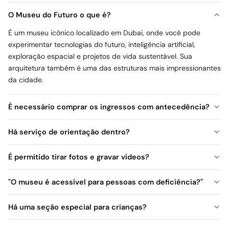
como um dos ícones mais impressionantes de Dubai.
O Museu do Futuro o que é?
É um museu icônico localizado em Dubai, onde você pode
experimentar tecnologias do futuro, inteligência artificial,
Pontos para Fotografia e Mídias Sociais
exploração espacial e projetos de vida sustentável. Sua
Com sua arquitetura icônica e design interno impressionante,
arquitetura também é uma das estruturas mais impressionantes
o Museu do Futuro oferece muitos espaços especiais para
da cidade.
capturar memórias inesquecíveis em fotos.
É necessário comprar os ingressos com antecedência?
Há serviço de orientação dentro?
Para Quem É Adequado?
Um ponto de visita ideal para quem deseja explorar sozinho,
É permitido tirar fotos e gravar vídeos?
casais, famílias e entusiastas de tecnologia. É uma das
paradas mais educativas e inspiradoras da viagem a Dubai.
"O museu é acessível para pessoas com deficiência?"
Há uma seção especial para crianças?