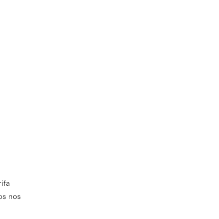
rifa
ços nos