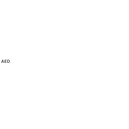
 AED
.