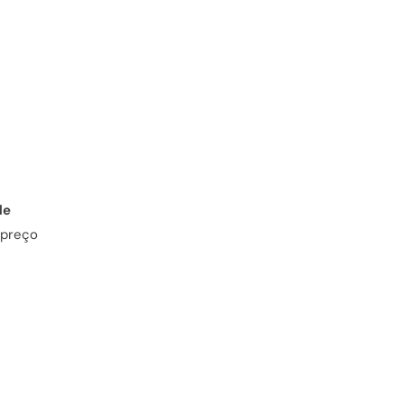
de
 preço