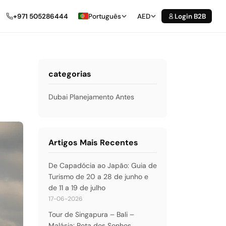
+971 505286444
Português
AED
Login B2B
categorias
Dubai Planejamento Antes
Artigos Mais Recentes
De Capadócia ao Japão: Guia de
Turismo de 20 a 28 de junho e
de 11 a 19 de julho
17-06-2026
Tour de Singapura – Bali –
Malásia: Rota dos Sonhos