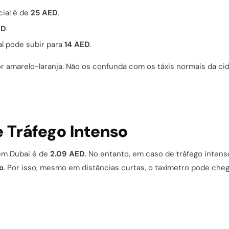
icial é de
25 AED
.
ED
.
cial pode subir para
14 AED
.
r amarelo-laranja. Não os confunda com os táxis normais da ci
 Tráfego Intenso
 em Dubai é de
2.09 AED
. No entanto, em caso de tráfego intenso
o
. Por isso, mesmo em distâncias curtas, o taxímetro pode cheg