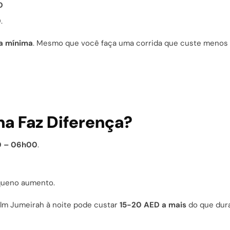
D
D
.
fa mínima
. Mesmo que você faça uma corrida que custe menos 
na Faz Diferença?
 – 06h00
.
queno aumento.
lm Jumeirah à noite pode custar
15-20 AED a mais
do que dur