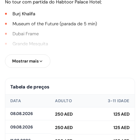
No tour com partida do Habtoor Palace Hotel;
Burj Khalifa
Museum of the Future (parada de 5 min)
Dubai Frame
Grande Mesquita
Palácio Zaabeel
Mostrar mais
e outros pontos icônicos estão te esperando. O retorno é
realizado pela Sheikh Zayed Road.
Tabela de preços
DATA
ADULTO
3-11 IDADE
08.08.2026
250 AED
125 AED
09.08.2026
250 AED
125 AED