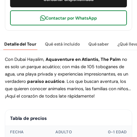
Contactar por WhatsApp
Detalle del Tour
Qué está incluido
Qué saber
¿Qué llev
Con Dubai Hayalim,
Aquaventure en Atlantis, The Palm
no
es solo un parque acuático; con más de 105 toboganes de
agua, una playa privada y experiencias impresionantes, es un
verdadero
paraíso acuático
. Los que buscan aventura, los
que quieren conocer animales marinos, las familias con niños...
¡Aquí el corazón de todos late rápidamente!
Tabla de precios
FECHA
ADULTO
0-1 EDAD