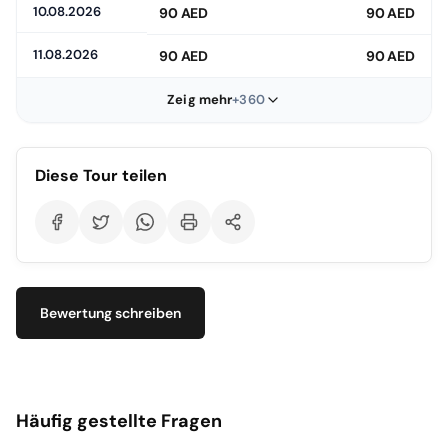
Sie jederzeit Fragen stellen und schnell Informationen zu Ihrer
10.08.2026
90 AED
90 AED
Buchung erhalten können.
11.08.2026
90 AED
90 AED
Zeig mehr
+360
Diese Tour teilen
Bewertung schreiben
Häufig gestellte Fragen