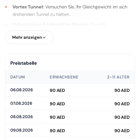
Vortex Tunnel:
Versuchen Sie, Ihr Gleichgewicht im sich
drehenden Tunnel zu halten.
Hologramme & interaktive Räume:
Sowohl
unterhaltsame als auch Instagram-taugliche Fotomotive
Mehr anzeigen
warten auf Sie.
Denksportaufgaben und Bildungsbereiche:
Eine
lehrreiche und unterhaltsame Umgebung für Kinder.
Preistabelle
DATUM
ERWACHSENE
2-11 ALTER
Exklusiver Service mit Dubai Hayalim
06.08.2026
90 AED
90 AED
Garantie
07.08.2026
90 AED
90 AED
Bei Tickets, die Sie mit der Dubai Hayalim Garantie
erwerben, stehen sichere Zahlungen, schnelle
08.08.2026
90 AED
90 AED
Bestätigungen und Kundenzufriedenheit immer im
Vordergrund.
Zudem bieten wir während des gesamten
09.08.2026
90 AED
90 AED
Prozesses einen
24/7 aktiven WhatsApp-Support
, sodass